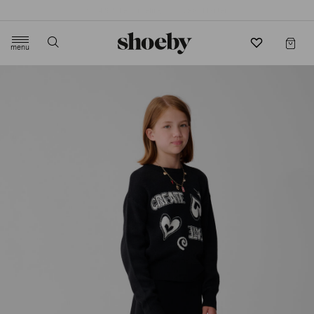
4.5/5 beoordeling door 3807 klanten
menu
label.header.toggle