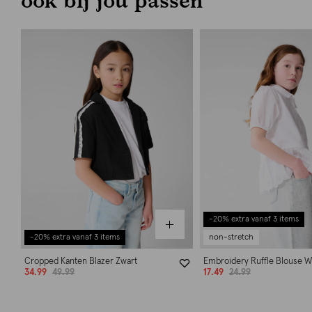
-20% extra vanaf 3 items
-20% extra vanaf 3 items
non-stretch
Cropped Kanten Blazer Zwart
Embroidery Ruffle Blouse W
34.99
49.99
17.49
24.99