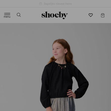
menu
label.header.toggle