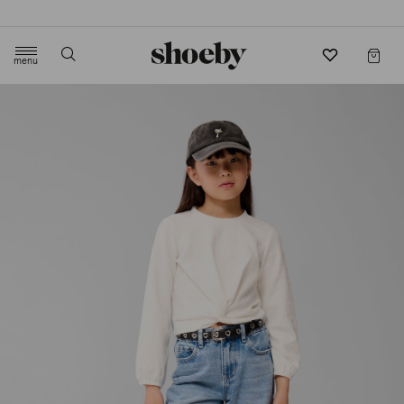
4.5/5 beoordeling door 3807 klanten
menu
label.header.toggle