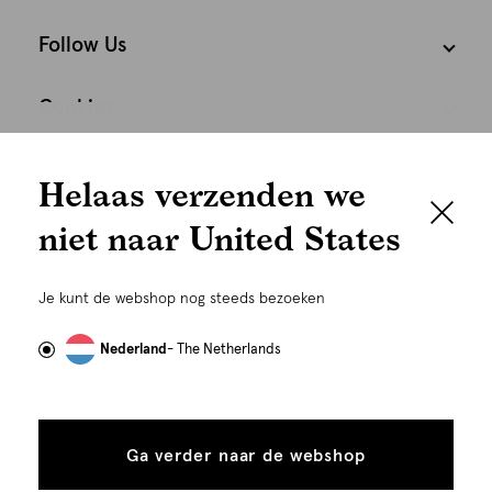
Follow Us
Cookies
We houden het
Nederland
Nederlands
Helaas verzenden we
graag persoonlijk
niet naar United States
Om je de beste gebruikservaring te kunnen bieden,
gebruiken wij cookies en daarmee vergelijkbare
Je kunt de webshop nog steeds bezoeken
technieken zoals link-tracking welke gebruikt worden
om advertenties te personaliseren...
Lees meer
Nederland
- The Netherlands
Alle
Details
©
Alle rechten voorbehouden. Shoeby 2026
cookies
Ga verder naar de webshop
tonen
toestaan
Plaats in winkelmand