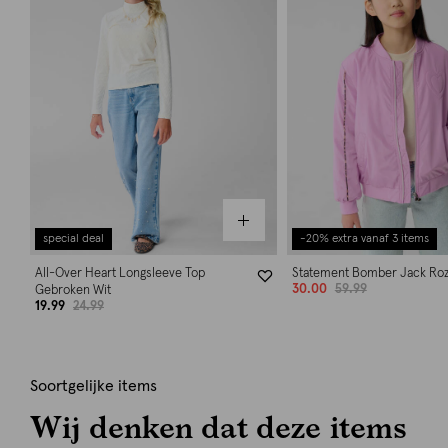
special deal
-20% extra vanaf 3 items
All-Over Heart Longsleeve Top
Statement Bomber Jack Ro
30.00
59.99
Gebroken Wit
19.99
24.99
Soortgelijke items
Wij denken dat deze items