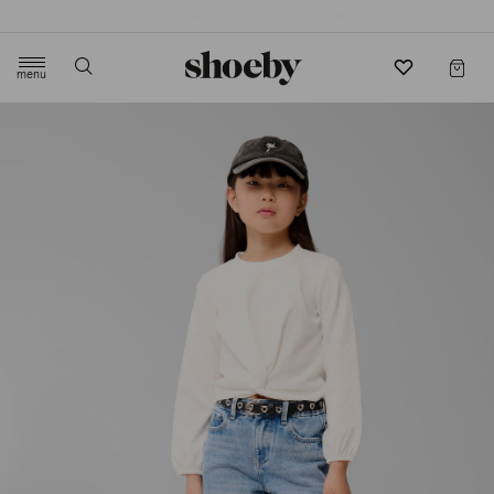
4.5/5 beoordeling door 3807 klanten
menu
label.header.toggle