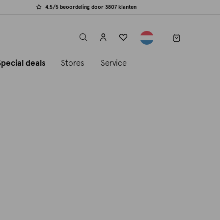
4.5/5 beoordeling door 3807 klanten
label.header.toggle
Special deals
Stores
Service