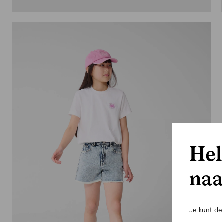
Hel
naa
Je kunt d