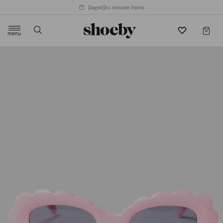
Dagelijks nieuwe items
menu
label.header.toggle