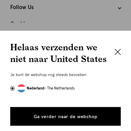
Follow Us
Cookies
We houden het
Nederland
Nederlands
Helaas verzenden we
graag persoonlijk
niet naar United States
Om je de beste gebruikservaring te kunnen bieden,
gebruiken wij cookies en daarmee vergelijkbare
Je kunt de webshop nog steeds bezoeken
technieken zoals link-tracking welke gebruikt worden
om advertenties te personaliseren...
Lees meer
Nederland
- The Netherlands
Alle
Details
©
Alle rechten voorbehouden. Shoeby 2026
cookies
Ga verder naar de webshop
tonen
toestaan
Plaats in winkelmand