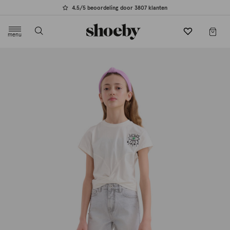
4.5/5 beoordeling door 3807 klanten
menu
label.header.toggle