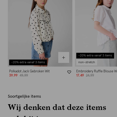
-20% extra vanaf 3 items
-20% extra vanaf 3 items
non-stretch
Polkadot Jack Gebroken Wit
Embroidery Ruffle Blouse W
39.99
49.99
17.49
24.99
Soortgelijke items
Wij denken dat deze items