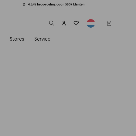
4.5/5 beoordeling door 3807 klanten
label.header.toggle
s
Stores
Service