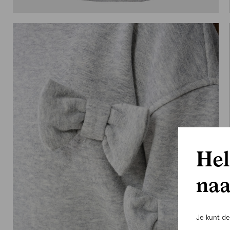
Hel
naa
Je kunt d