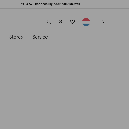
4.5/5 beoordeling door 3807 klanten
label.header.toggle
s
Stores
Service