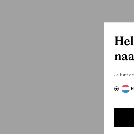
Hel
naa
Je kunt d
N