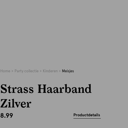
Home
Party collectie
Kinderen
Meisjes
Strass Haarband
Zilver
8.99
Productdetails