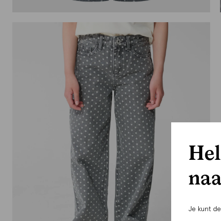
Hel
naa
Je kunt d