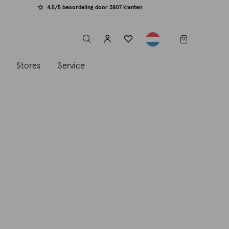
4.5/5 beoordeling door 3807 klanten
label.header.toggle
s
Stores
Service