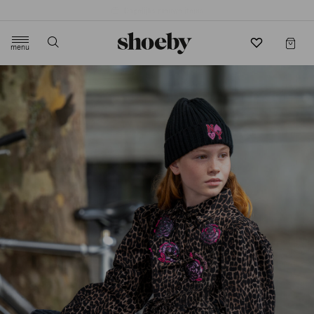
4.5/5 beoordeling door 3807 klanten
menu
label.header.toggle