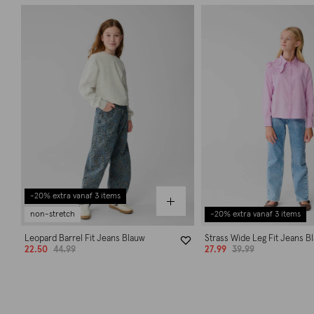
-20% extra vanaf 3 items
non-stretch
-20% extra vanaf 3 items
Leopard Barrel Fit Jeans Blauw
Strass Wide Leg Fit Jeans B
22.50
44.99
27.99
39.99