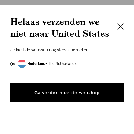
We houden het
Cookies
Helaas verzenden we
graag persoonlijk
Nederland
Nederlands
niet naar United States
Om je de beste gebruikservaring te kunnen bieden,
gebruiken wij cookies en daarmee vergelijkbare
Je kunt de webshop nog steeds bezoeken
technieken zoals link-tracking welke gebruikt worden
om advertenties te personaliseren...
Lees meer
Nederland
- The Netherlands
Alle
Details
cookies
Ga verder naar de webshop
tonen
toestaan
Plaats in winkelmand
©
Alle rechten voorbehouden. Shoeby 2026