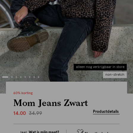
alleen nog verkrijgbaar in store
non-stretch
60% korting
Mom Jeans Zwart
Productdetails
34.99
14.00
Wat is mijn maat?