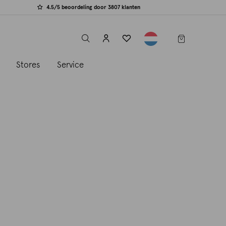
4.5/5 beoordeling door 3807 klanten
label.header.toggle
s
Stores
Service