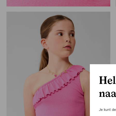
Hel
naa
Je kunt d