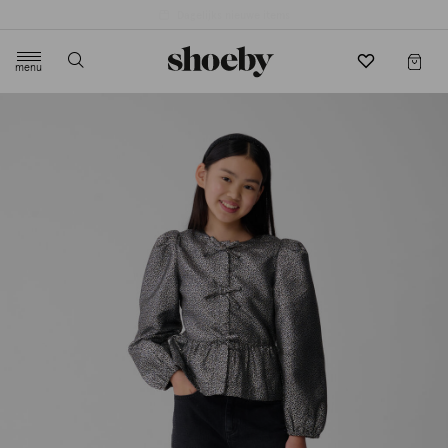
4.5/5 beoordeling door 3807 klanten
menu
label.header.toggle