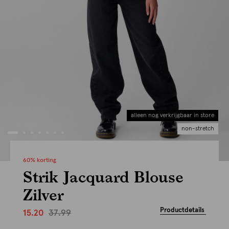
alleen nog verkrijgbaar in store
non-stretch
60% korting
Strik Jacquard Blouse
Zilver
Productdetails
37.99
15.20