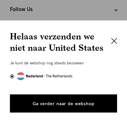
Follow Us
We houden het
Cookies
Helaas verzenden we
graag persoonlijk
Nederland
Nederlands
niet naar United States
Om je de beste gebruikservaring te kunnen bieden,
gebruiken wij cookies en daarmee vergelijkbare
Je kunt de webshop nog steeds bezoeken
technieken zoals link-tracking welke gebruikt worden
om advertenties te personaliseren...
Lees meer
Nederland
- The Netherlands
Alle
Details
cookies
Ga verder naar de webshop
tonen
toestaan
Plaats in winkelmand
©
Alle rechten voorbehouden. Shoeby 2026