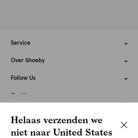
Service
Over Shoeby
Follow Us
Cookies
We houden het
Nederland
Nederlands
Helaas verzenden we
graag persoonlijk
niet naar United States