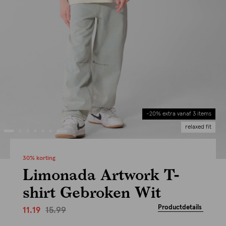
-20% extra vanaf 3 items
relaxed fit
30% korting
Limonada Artwork T-
shirt Gebroken Wit
Productdetails
15.99
11.19