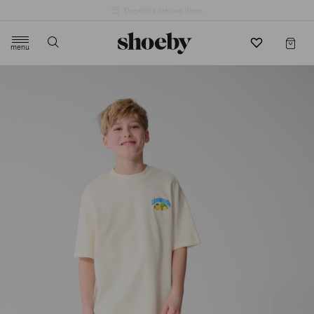
menu
label.header.toggle