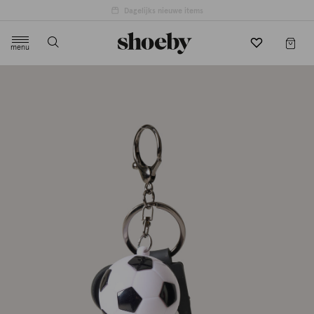
Dagelijks nieuwe items
menu
label.header.toggle