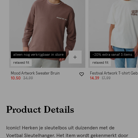
alleen nog verkrijgbaar in store
-20% extra vanaf 3 items
relaxed fit
relaxed fit
Mood Artwork Sweater Bruin
Festival Artwork T-shirt Ge
10.50
34.99
14.39
17.99
Product Details
Iconic! Herken je sleutelbos uit duizenden met de
Voetbal Sleutelhanger. Het item wordt gekenmerkt door