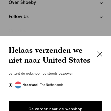
Over Shoeby
Follow Us
Cookies
We houden het
Nederland
Nederlands
Helaas verzenden we
graag persoonlijk
niet naar United States
Om je de beste gebruikservaring te kunnen bieden,
gebruiken wij cookies en daarmee vergelijkbare
Je kunt de webshop nog steeds bezoeken
technieken zoals link-tracking welke gebruikt worden
om advertenties te personaliseren...
Lees meer
Nederland
- The Netherlands
Alle
Details
©
Alle rechten voorbehouden. Shoeby 2026
cookies
Ga verder naar de webshop
tonen