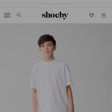
menu
label.header.toggle