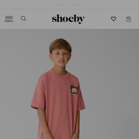
4.5/5 beoordeling door 3807 klanten
menu
label.header.toggle