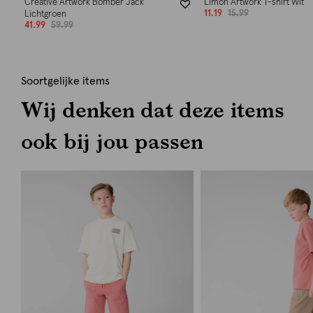
Creative Artwork Bomber Jack
Limon Artwork T-shirt Wit
11.19
15.99
Lichtgroen
41.99
59.99
Soortgelijke items
Wij denken dat deze items
ook bij jou passen