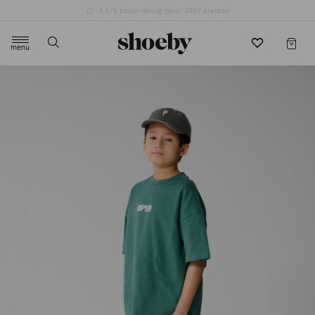
4.5/5 beoordeling door 3807 klanten
menu
label.header.toggle