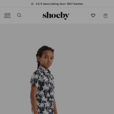
4.5/5 beoordeling door 3807 klanten
menu
label.header.toggle