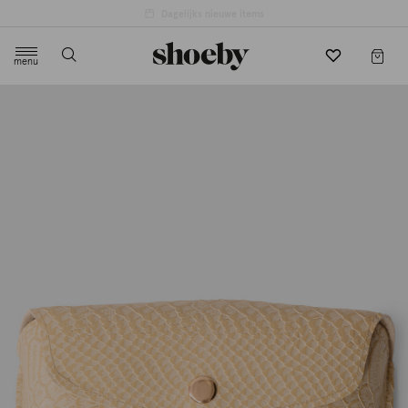
4.5/5 beoordeling door 3807 klanten
menu
label.header.toggle