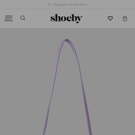
Dagelijks nieuwe items
menu
label.header.toggle