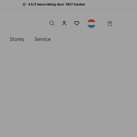
4.5/5 beoordeling door 3807 klanten
label.header.toggle
s
Stores
Service