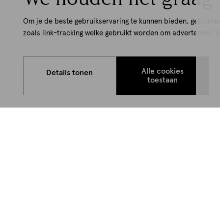
Om je de beste gebruikservaring te kunnen bieden, gebruike
zoals link-tracking welke gebruikt worden om advertenties t
Alle cookies
Details tonen
toestaan