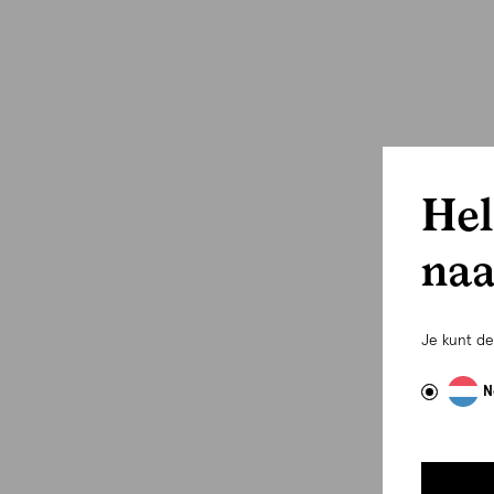
Hel
naa
Je kunt d
N