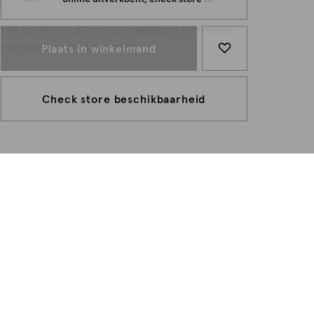
n wij cookies en daarmee vergelijkbare technieken
e personaliseren...
Lees meer
Plaats in winkelmand
Check store beschikbaarheid