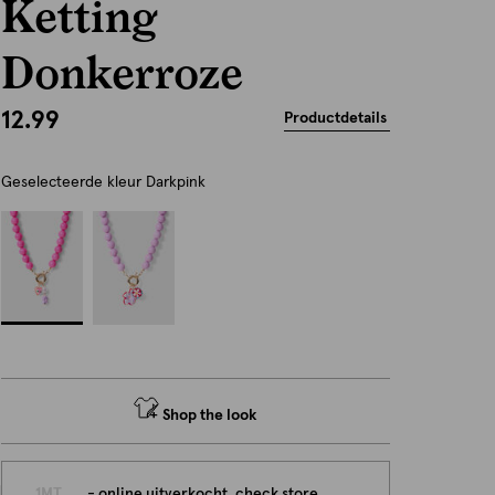
Ketting
Donkerroze
12.99
Productdetails
Geselecteerde kleur
Darkpink
Shop the look
persoonlijk
1MT
- online uitverkocht, check store beschikbaarheid