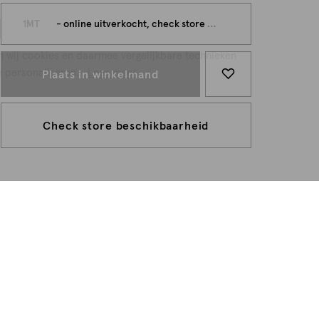
persoonlijk
1MT
- online uitverkocht, check store beschikbaarheid
n wij cookies en daarmee vergelijkbare technieken
e personaliseren...
Lees meer
Plaats in winkelmand
Check store beschikbaarheid