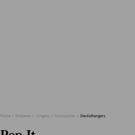
Home
Kinderen
Jongens
Accessoires
Sleutelhangers
Pop It