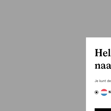
Hel
naa
Je kunt d
N