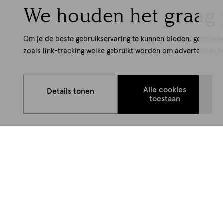
We houden het graag 
Om je de beste gebruikservaring te kunnen bieden, gebruike
zoals link-tracking welke gebruikt worden om advertenties t
Alle cookies
Details tonen
toestaan