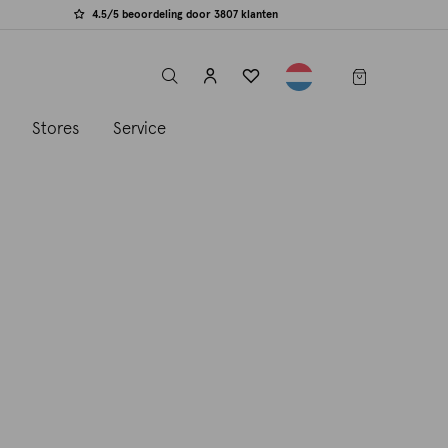
4.5/5 beoordeling door 3807 klanten
label.header.toggle
s
Stores
Service