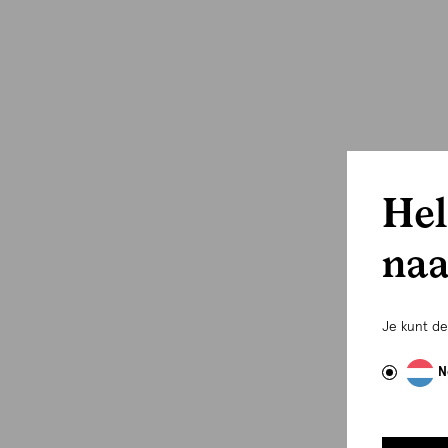
Hel
naa
Je kunt d
N