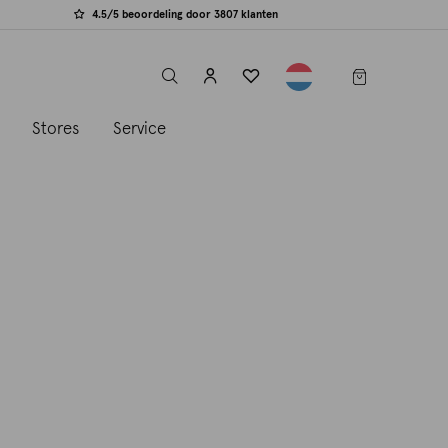
4.5/5 beoordeling door 3807 klanten
label.header.toggle
s
Stores
Service