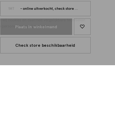
persoonlijk
1MT
- online uitverkocht, check store beschikbaarheid
n wij cookies en daarmee vergelijkbare technieken
e personaliseren...
Lees meer
Plaats in winkelmand
Check store beschikbaarheid