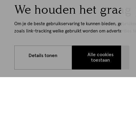
We houden het graag 
Om je de beste gebruikservaring te kunnen bieden, gebruike
zoals link-tracking welke gebruikt worden om advertenties t
Alle cookies
Details tonen
toestaan