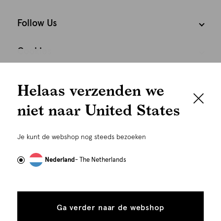
Follow Us
Cookies
We houden het
Nederland
Nederlands
Helaas verzenden we
graag persoonlijk
niet naar United States
Om je de beste gebruikservaring te kunnen bieden,
gebruiken wij cookies en daarmee vergelijkbare
Je kunt de webshop nog steeds bezoeken
technieken zoals link-tracking welke gebruikt worden
om advertenties te personaliseren...
Lees meer
Nederland
- The Netherlands
Alle
Details
©
Alle rechten voorbehouden. Shoeby 2026
cookies
Ga verder naar de webshop
tonen
toestaan
Plaats in winkelmand