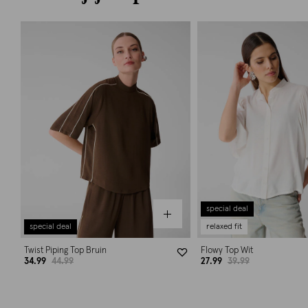
special deal
special deal
relaxed fit
Twist Piping Top Bruin
Flowy Top Wit
34.99
44.99
27.99
39.99