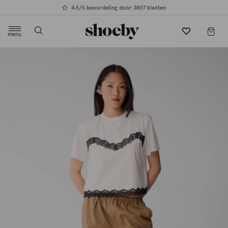
4.5/5 beoordeling door 3807 klanten
menu
label.header.toggle