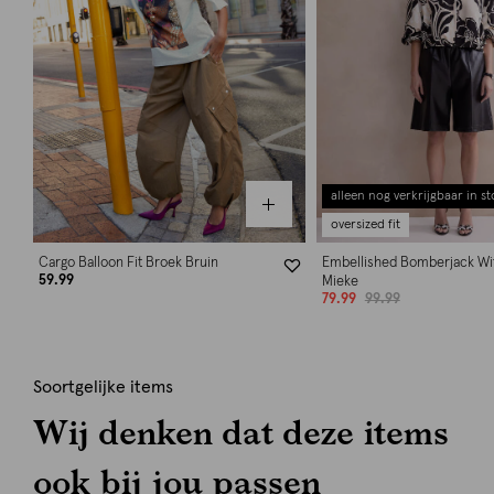
alleen nog verkrijgbaar in st
oversized fit
Cargo Balloon Fit Broek Bruin
Embellished Bomberjack Wi
59.99
Mieke
79.99
99.99
Soortgelijke items
Wij denken dat deze items
ook bij jou passen