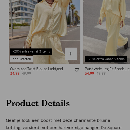
-20% extra vanaf 3 items
non-stretch
-20% extra vanaf 3 items
Oversized Twist Blouse Lichtgeel
Twist Wide Leg Fit Broek Lic
34.99
49.99
34.99
49.99
Product Details
Geef je look een boost met deze charmante bruine
ketting, versierd met een hartvormige hanger. De Square