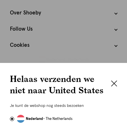
Over Shoeby
Follow Us
Cookies
Nederland
Nederlands
We houden het
Helaas verzenden we
graag persoonlijk
niet naar United States
Om je de beste gebruikservaring te kunnen bieden,
gebruiken wij cookies en daarmee vergelijkbare
Je kunt de webshop nog steeds bezoeken
technieken zoals link-tracking welke gebruikt worden
om advertenties te personaliseren...
Lees meer
Nederland
- The Netherlands