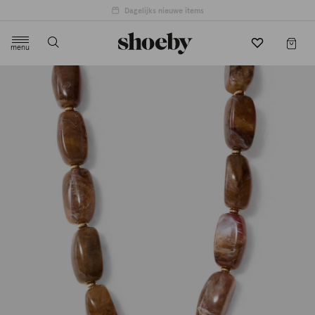
menu
label.header.toggle