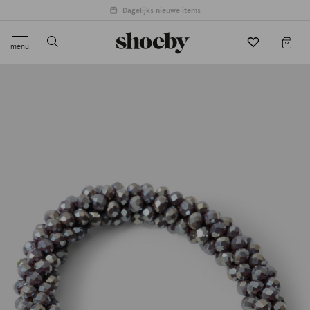
Dagelijks nieuwe items
menu
label.header.toggle