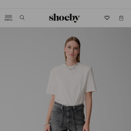
4.5/5 beoordeling door 3807 klanten
menu
label.header.toggle