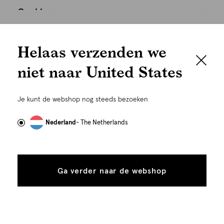
Cookies
We houden het
Nederland
Nederlands
Helaas verzenden we
graag persoonlijk
niet naar United States
Om je de beste gebruikservaring te kunnen bieden,
gebruiken wij cookies en daarmee vergelijkbare
Je kunt de webshop nog steeds bezoeken
technieken zoals link-tracking welke gebruikt worden
om advertenties te personaliseren...
Lees meer
Nederland
- The Netherlands
Alle
Details
©
Alle rechten voorbehouden. Shoeby 2026
cookies
Ga verder naar de webshop
tonen
toestaan
Plaats in winkelmand