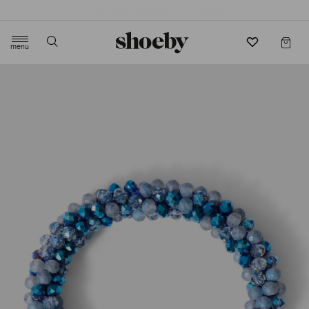
4.5/5 beoordeling door 3807 klanten
menu
label.header.toggle