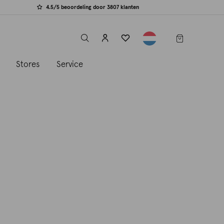
4.5/5 beoordeling door 3807 klanten
label.header.toggle
s
Stores
Service