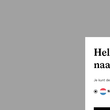
Hel
naa
Je kunt d
N