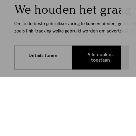
We houden het graag 
Om je de beste gebruikservaring te kunnen bieden, gebruike
zoals link-tracking welke gebruikt worden om advertenties t
Alle cookies
Details tonen
toestaan