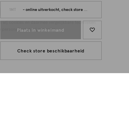
persoonlijk
1MT
- online uitverkocht, check store beschikbaarheid
n wij cookies en daarmee vergelijkbare technieken
e personaliseren...
Lees meer
Plaats in winkelmand
Check store beschikbaarheid