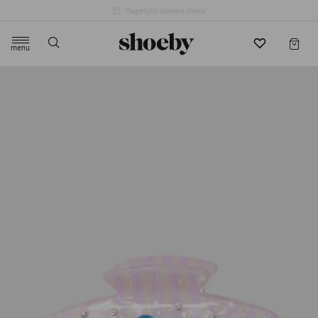
4.5/5 beoordeling door 3807 klanten
menu
label.header.toggle