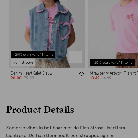
-20% extra vanaf 3 items
non-stretch
-20% extra vanaf 3 items
Denim Heart Gilet Blauw
Strawberry Artwork T-shirt 
20.00
39.99
10.49
14.99
Product Details
Zomerse vibes in het haar met de Fish Strass Haarklem
Lichtroze. De haarklem heeft een streepdesign in