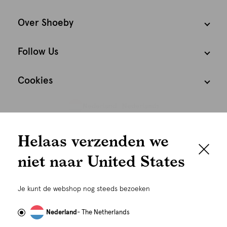
Over Shoeby
Follow Us
Cookies
Nederland
Nederlands
We houden het
Helaas verzenden we
graag persoonlijk
niet naar United States
Om je de beste gebruikservaring te kunnen bieden,
gebruiken wij cookies en daarmee vergelijkbare
Je kunt de webshop nog steeds bezoeken
technieken zoals link-tracking welke gebruikt worden
om advertenties te personaliseren...
Lees meer
Nederland
- The Netherlands