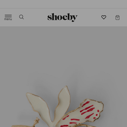
4.5/5 beoordeling door 3807 klanten
menu
label.header.toggle