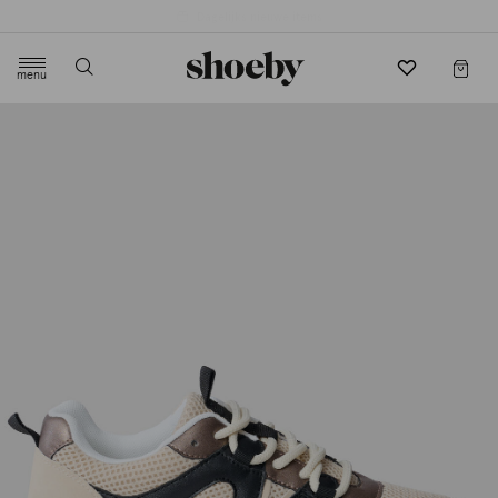
4.5/5 beoordeling door 3807 klanten
menu
label.header.toggle