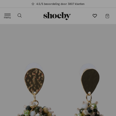
4.5/5 beoordeling door 3807 klanten
menu
label.header.toggle