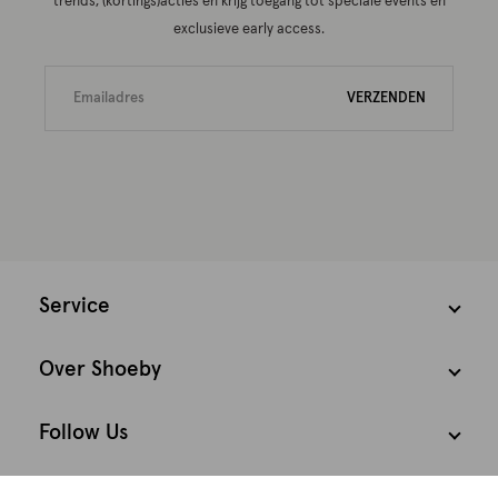
trends, (kortings)acties én krijg toegang tot speciale events en
exclusieve early access.
VERZENDEN
Service
Over Shoeby
Follow Us
Cookies