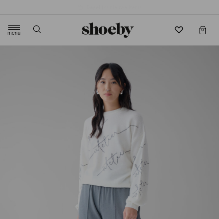
4.5/5 beoordeling door 3807 klanten
menu
label.header.toggle