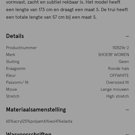
vormvast, zacht en subtiel rekbaar is. Het model heeft
een lengte van 173 cm en draagt een maat S. De trui heeft
een totale lengte van 57 cm bij een maat S.
Details
Productnummer
1105216-2
Merk
SHOEBY WOMEN
Sluiting
Geen
Kraagvorm
Ronde hals
Kleur
OFFWHITE
Pasvorm/ fit
Oversized fit
Mouw
Lange mouwen
Stretch
High stretch
Materiaalsamenstelling
65%acryl25%polyam6%wol4%elasta
Wasvoorschriften