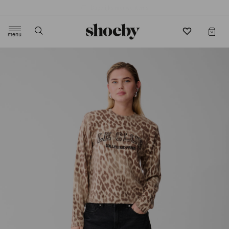
4.5/5 beoordeling door 3807 klanten
menu
label.header.toggle