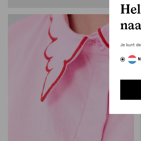
Hel
naa
Je kunt d
N