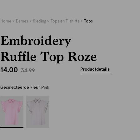
Home
Dames
Kleding
Tops en T-shirts
Tops
Embroidery
Ruffle Top Roze
14.00
Productdetails
34.99
Geselecteerde kleur
Pink