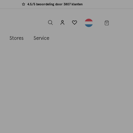
4.5/5 beoordeling door 3807 klanten
label.header.toggle
s
Stores
Service