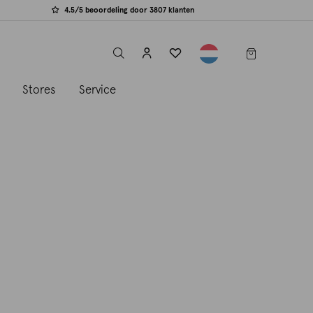
4.5/5 beoordeling door 3807 klanten
label.header.toggle
s
Stores
Service