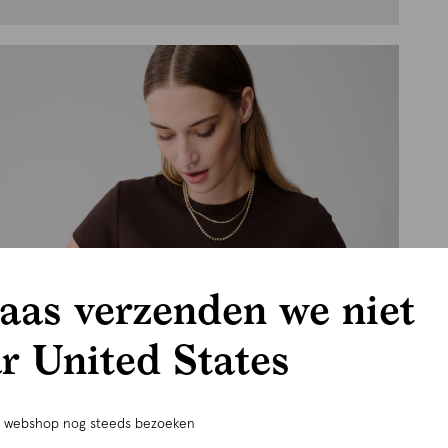
aas verzenden we niet
r United States
e webshop nog steeds bezoeken