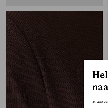
Hel
naa
Je kunt d