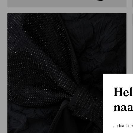
Hel
naa
Je kunt d