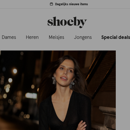
Dagelijks nieuwe items
Dames
Heren
Meisjes
Jongens
Special deal