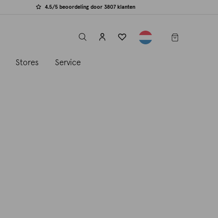
4.5/5 beoordeling door 3807 klanten
label.header.toggle
s
Stores
Service