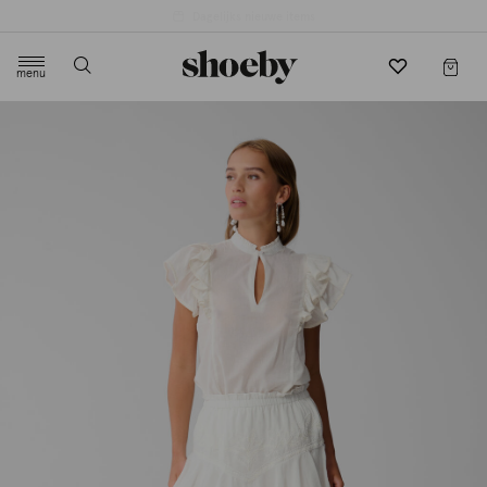
4.5/5 beoordeling door 3807 klanten
menu
label.header.toggle