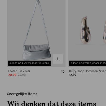
alleen nog verkrijgbaar in store
alleen nog verkrijgbaar in st
Folded Tas Zilver
Bulky Hoop Oorbellen Zilver
20.99
29.99
12.99
Soortgelijke items
Wij denken dat deze items