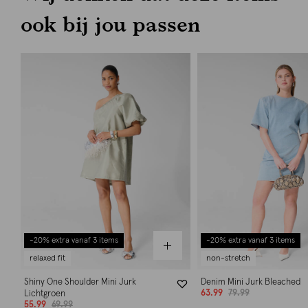
ook bij jou passen
-20% extra vanaf 3 items
-20% extra vanaf 3 items
relaxed fit
non-stretch
Shiny One Shoulder Mini Jurk
Denim Mini Jurk Bleached
63.99
79.99
Lichtgroen
55.99
69.99