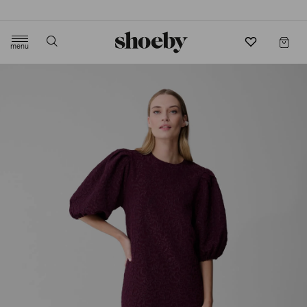
4.5/5 beoordeling door 3807 klanten
menu
label.header.toggle