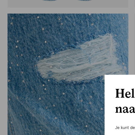
Hel
naa
Je kunt d