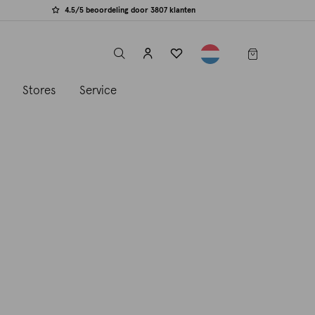
4.5/5 beoordeling door 3807 klanten
label.header.toggle
s
Stores
Service