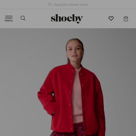
Dagelijks nieuwe items
menu
label.header.toggle