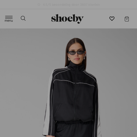
4.5/5 beoordeling door 3807 klanten
menu
label.header.toggle