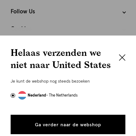
Follow Us
Cookies
We houden het
Nederland
Nederlands
Helaas verzenden we
graag persoonlijk
niet naar United States
Om je de beste gebruikservaring te kunnen bieden,
gebruiken wij cookies en daarmee vergelijkbare
Je kunt de webshop nog steeds bezoeken
technieken zoals link-tracking welke gebruikt worden
om advertenties te personaliseren...
Lees meer
Nederland
- The Netherlands
Alle
Details
©
Alle rechten voorbehouden. Shoeby 2026
cookies
Ga verder naar de webshop
tonen
toestaan
Plaats in winkelmand