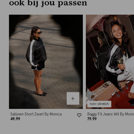
ook bij jou passen
non-stretch
Satijnen Short Zwart By Monica
Baggy Fit Jeans Wit By Moni
49.99
79.99