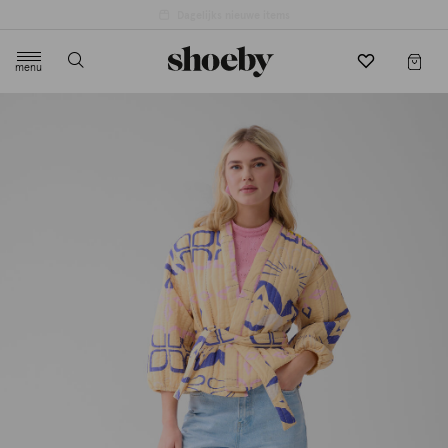
4.5/5 beoordeling door 3807 klanten
menu
label.header.toggle