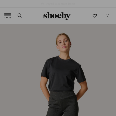
4.5/5 beoordeling door 3807 klanten
menu
label.header.toggle