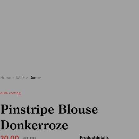
Home
SALE
Dames
60% korting
Pinstripe Blouse
Donkerroze
20.00
Productdetails