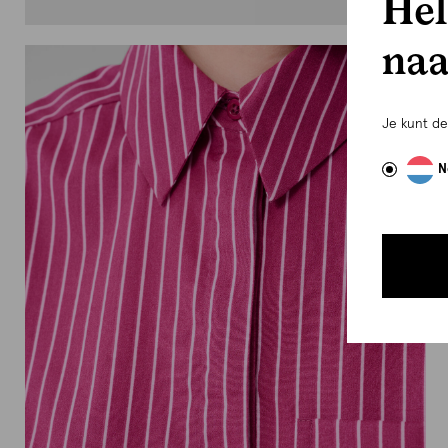
Hel
naa
Je kunt d
N