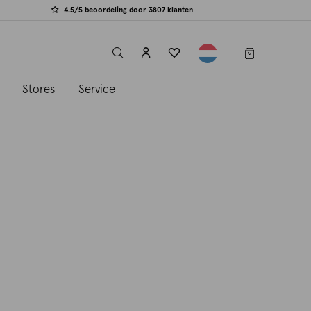
4.5/5 beoordeling door 3807 klanten
label.header.toggle
s
Stores
Service