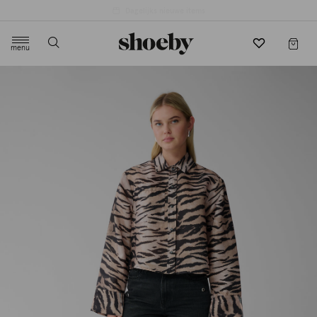
4.5/5 beoordeling door 3807 klanten
menu
label.header.toggle