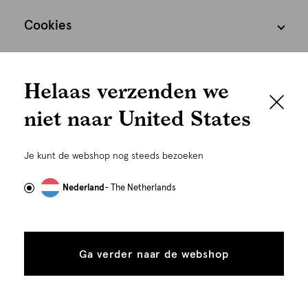
Cookies
We houden het
Nederland
Nederlands
Helaas verzenden we
graag persoonlijk
niet naar United States
Om je de beste gebruikservaring te kunnen bieden,
gebruiken wij cookies en daarmee vergelijkbare
Je kunt de webshop nog steeds bezoeken
technieken zoals link-tracking welke gebruikt worden
om advertenties te personaliseren...
Lees meer
Nederland
- The Netherlands
©
Alle rechten voorbehouden. Shoeby 2026
Alle
Details
cookies
Ga verder naar de webshop
tonen
toestaan
Plaats in winkelmand