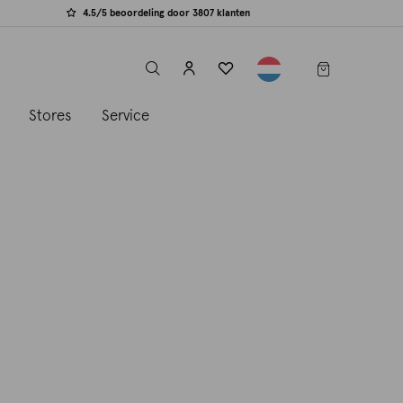
4.5/5 beoordeling door 3807 klanten
label.header.toggle
s
Stores
Service