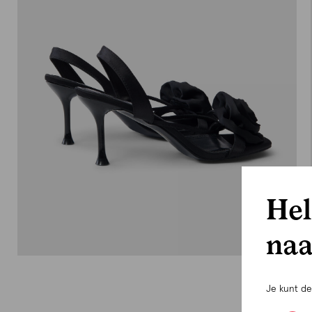
Hel
naa
Je kunt d