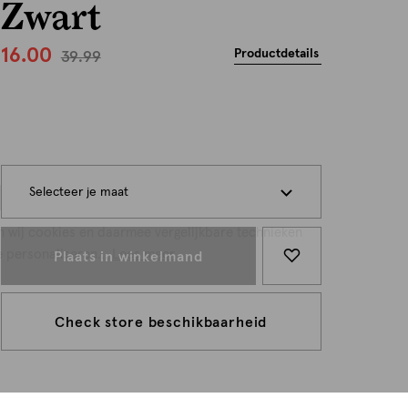
Zwart
16.00
Productdetails
39.99
persoonlijk
Selecteer je maat
n wij cookies en daarmee vergelijkbare technieken
e personaliseren...
Lees meer
Plaats in winkelmand
Check store beschikbaarheid